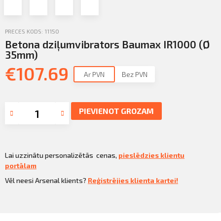
Profila informācija
Sazināties
PRECES KODS: 11150
Betona dziļumvibrators Baumax IR1000 (Ø
PIETEIKTIES
Iziet
35mm)
€
107.69
Ar PVN
Bez PVN
PIEVIENOT GROZAM
Lai uzzinātu personalizētās cenas,
pieslēdzies klientu
portālam
Vēl neesi Arsenal klients?
Reģistrējies klienta kartei!