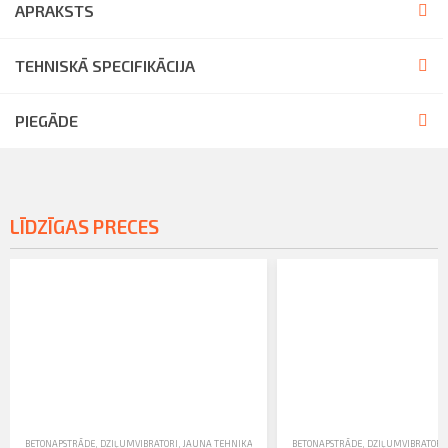
APRAKSTS
TEHNISKĀ SPECIFIKĀCIJA
PIEGĀDE
LĪDZĪGAS PRECES
BETONAPSTRĀDE
,
DZIĻUMVIBRATORI
,
JAUNA TEHNIKA
BETONAPSTRĀDE
,
DZIĻUMVIBRATORI