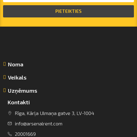
PIETEIKTIES
Noma
Veikals
Uzņēmums
Kontakti
Rīga, Kārļa Ulmaņa gatve 3, LV-1004
info@arsenalrent.com
info@arsenalrent.com
20001669
+37120001669