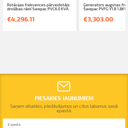
Rotācijas frekvences pārveidotājs
Ģenerators augstas fr
drošības rāmī Swepac PVC6.0 KVA
Swepac PVFG Y1.8 1.8KVA 
€4,296.11
€3,303.00
PIESAKIES JAUNUMIEM
Saņem atlaides, piedāvājumus un citus labumus savā
epastā.