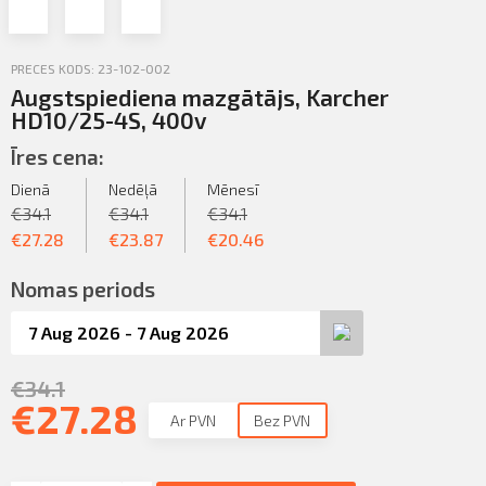
Profila informācija
Sazināties
PRECES KODS: 23-102-002
Augstspiediena mazgātājs, Karcher
PIETEIKTIES
Iziet
HD10/25-4S, 400v
Īres cena:
Dienā
Nedēļā
Mēnesī
€
34.1
€
34.1
€
34.1
€
27.28
€
23.87
€
20.46
Nomas periods
€
34.1
€
27.28
Ar PVN
Bez PVN