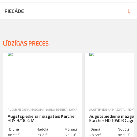
PIEGĀDE
LĪDZĪGAS PRECES
AUGSTSPIEDIENA MAZGĀTĀJI
,
JAUNA TEHNIKA
,
NOMA
,
TĪRĪŠANAS IEKĀRTAS- MAZGĀTĀJI, PUTEKĻUS
AUGSTSPIEDIENA MAZGĀTĀJI
,
NOMA
Augstspiediena mazgātājs Karcher
Augstspiediena mazgātā
HDS 9/18-4 M
Karcher HD 1050 B Cage,
Dienā
Nedēļā
Mēnesī
Dienā
Nedēļā
66.55€
73.21€
73.21€
46.59€
46.59€