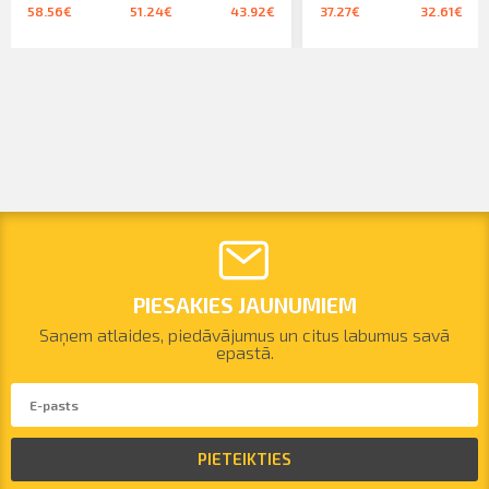
58.56€
51.24€
43.92€
37.27€
32.61€
PIESAKIES JAUNUMIEM
Saņem atlaides, piedāvājumus un citus labumus savā
epastā.
PIETEIKTIES