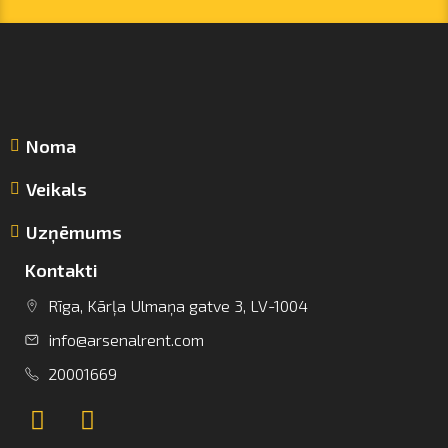
Noma
Veikals
Uzņēmums
Kontakti
info@arsenalrent.com
Rīga, Kārļa Ulmaņa gatve 3, LV-1004
info@arsenalrent.com
+37120001669
20001669
Lietuva
Latvija
Igaunija