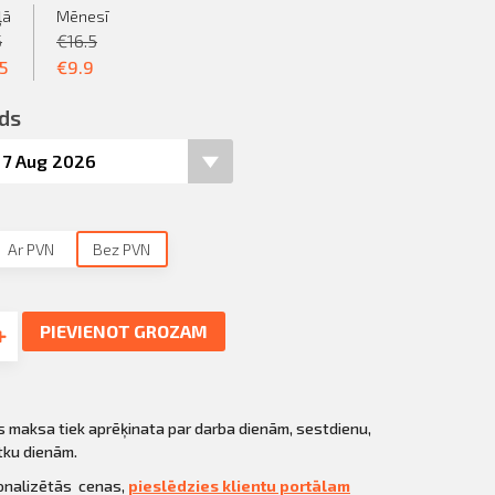
ļā
Mēnesī
5
€
16.5
55
€
9.9
ds
Ar PVN
Bez PVN
PIEVIENOT GROZAM
s maksa tiek aprēķinata par darba dienām, sestdienu,
tku dienām.
sonalizētās cenas,
pieslēdzies klientu portālam