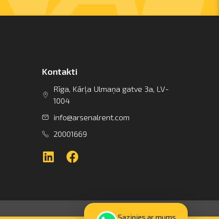
Kontakti
Rīga, Kārļa Ulmaņa gatve 3a, LV-
1004
info@arsenalrent.com
20001669
Sazinies ar mums