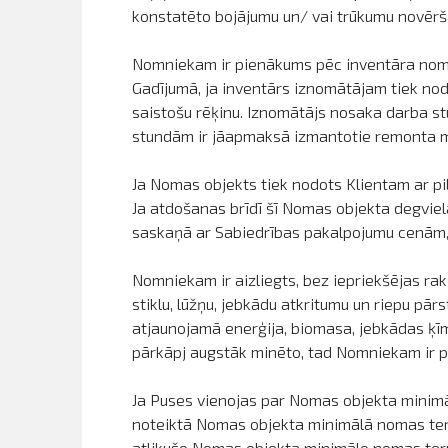
konstatēto bojājumu un/ vai trūkumu novērš
Nomniekam ir pienākums pēc inventāra noma
Gadījumā, ja inventārs iznomātājam tiek nod
saistošu rēķinu. Iznomātājs nosaka darba s
stundām ir jāapmaksā izmantotie remonta ma
Ja Nomas objekts tiek nodots Klientam ar pil
Ja atdošanas brīdī šī Nomas objekta degviel
saskaņā ar Sabiedrības pakalpojumu cenām, k
Nomniekam ir aizliegts, bez iepriekšējas rak
stiklu, lūžņu, jebkādu atkritumu un riepu pā
atjaunojamā enerģija, biomasa, jebkādas ķīm
pārkāpj augstāk minēto, tad Nomniekam ir p
Ja Puses vienojas par Nomas objekta minimā
noteiktā Nomas objekta minimālā nomas term
atlikušo Nomas objekta minimālo nomas ter