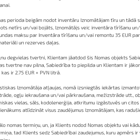
anai.
s perioda beigām nodot inventāru Iznomātājam tīru un tādā st
ots netīrs un/vai bojāts, Iznomātājs veic inventāra tīrīšanu 
tundas maksu par Inventāra tīrīšanu un/vai remontu 35 EUR par
teriāli un rezerves daļas.
nu degvielas tvertni, Klientam jāatdod šis Nomas objekts Sabied
as tvertne nav pilna, Sabiedrība to piepilda un Klientam ir jāk
as ir 2.75 EUR + PVN litrā.
stiskas Iznomātāja atļaujas, nomā izsniegtās iekārtas izmantot
rstrāde, ogļu iekraušana un/vai pārkraušana, mežizstrāde utt., o
iskas vielas, sāls, kodolenerģija, atkritumu izgāstuvēs un cito
ienākums atlīdzināt visus zaudējumus Iznomātājam, kas raduši
lo nomas termiņu, un, ja Klients nodod Nomas objektu vai kādu
iņa, tad Klients sedz Sabiedrībai zaudejumus, kuru apmērs i
miņu.