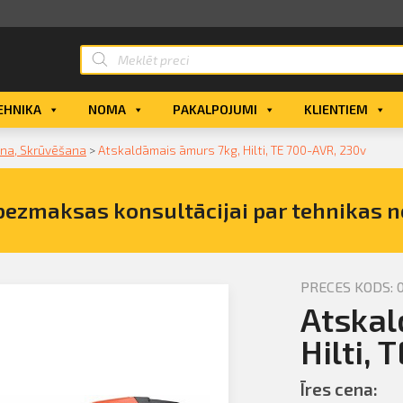
EHNIKA
NOMA
PAKALPOJUMI
KLIENTIEM
ana, Skrūvēšana
>
Atskaldāmais āmurs 7kg, Hilti, TE 700-AVR, 230v
bezmaksas konsultācijai par tehnikas 
PRECES KODS: 0
Atskal
dāmais
 nomu
Hilti,
Īres cena: