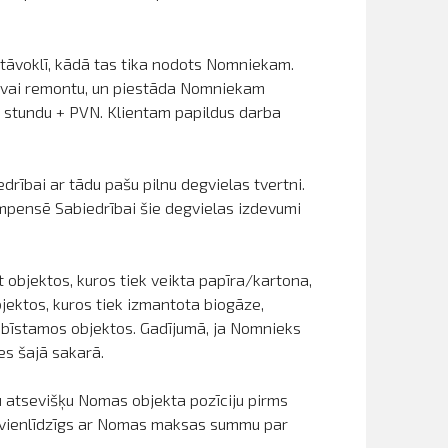
āvoklī, kādā tas tika nodots Nomniekam.
un/vai remontu, un piestāda Nomniekam
 stundu + PVN. Klientam papildus darba
rībai ar tādu pašu pilnu degvielas tvertni.
ompensē Sabiedrībai šie degvielas izdevumi
 objektos, kuros tiek veikta papīra/kartona,
bjektos, kuros tiek izmantota biogāze,
s bīstamos objektos. Gadījumā, ja Nomnieks
es šajā sakarā.
 atsevišķu Nomas objekta pozīciju pirms
r vienlīdzīgs ar Nomas maksas summu par