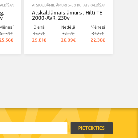
ALDĪŠANA, URBŠANA, SKRŪVĒŠANA
ATSKALDĀMIE ĀMURI 5-30 KG
,
NOMA
,
ATSKALDĪŠANA, URBŠANA, SKRŪ
g,
Atskaldāmais āmurs , Hilti TE
0v
2000-AVR, 230v
Mēnesī
Dienā
Nedēļā
Mēnesī
42.59€
37.27€
37.27€
37.27€
25.56€
29.81€
26.09€
22.36€
PIETEIKTIES