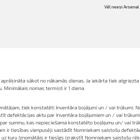
Vēl neesi Arsenal
k aprēķināta sākot no nākamās dienas. Ja iekārta tiek atgriezta
. Minimālais nomas termiņš ir 1 diena.
mātājam, tiek konstatēti Inventāra bojājumi un / vai trūkumi. 
t defektācijas aktu par Inventāra bojājumiem un / vai trūkumi
u par summu, kas nepieciešama konstatēto bojājumu un/ vai tr
jam ir tiesības vienpusēji sastādīt Nomniekam saistošu defektā
 uz kuru Iznomātājs ir tiesīgs izrakstīt Nomniekam saistošu r