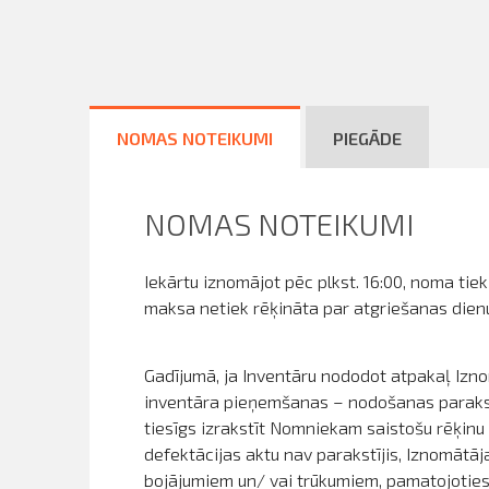
NOMAS NOTEIKUMI
PIEGĀDE
NOMAS NOTEIKUMI
Iekārtu iznomājot pēc plkst. 16:00, noma tie
maksa netiek rēķināta par atgriešanas dienu
Gadījumā, ja Inventāru nododot atpakaļ Izno
inventāra pieņemšanas – nodošanas parakstī
tiesīgs izrakstīt Nomniekam saistošu rēķin
defektācijas aktu nav parakstījis, Iznomātā
bojājumiem un/ vai trūkumiem, pamatojoties