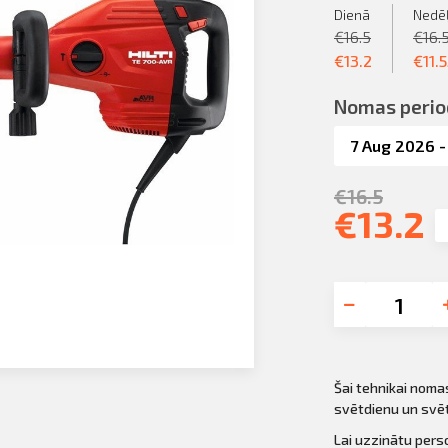
Dienā
Nedē
€
16.5
€
16.
€
13.2
€
11.
Nomas perio
€
16.5
€
13.2
Šai tehnikai noma
svētdienu un svē
Lai uzzinātu per