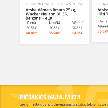
ATSKALDĀMIE ĀMURI 5-30 KG
,
ATSKALDĪŠANA, URBŠANA, SKR
ATSKAL
Atskaldāmais āmurs 25kg,
Atsk
Wacker Neuson BH 55,
Hilti
benzīns + eļļa
Dienā
Dienā
Nedēļā
Mēnesī
40.99
50.58€
50.58€
50.58€
36.89
40.46€
35.40€
30.35€
PIESAKIES JAUNUMIEM
Saņem atlaides, piedāvājumus un citus labumus sav