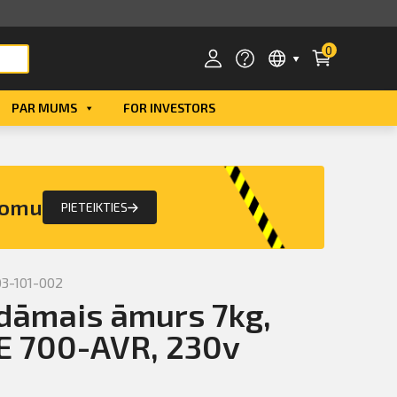
0
PAR MUMS
FOR INVESTORS
Smart ID
eParaksts
nomu
PIETEIKTIES
eParaksts mobile
3-101-002
dāmais āmurs 7kg,
 TE 700-AVR, 230v