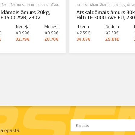
ŪVĒŠANA
DĀMIE ĀMURI 5-30 KG
,
NOMA
,
ATSKALDĪŠANA, URBŠANA, SKRŪVĒŠANA
ATSKALDĀMIE ĀMURI 5-30 KG
,
NOMA
,
ATSK
aldāmais āmurs 20kg,
Atskaldāmais āmurs 30k
 TE 1500-AVR, 230v
Hilti TE 3000-AVR EU, 23
Nedēļā
Mēnesī
Dienā
Nedēļā
€
40.99€
40.99€
42.59€
42.59€
€
32.79€
28.70€
34.07€
29.81€
ā epastā.