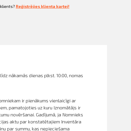
 klients?
Reģistrējies klienta kartei!
 līdz nākamās dienas plkst. 10:00, nomas
Nomniekam ir pienākums vienlaicīgi ar
em, pamatojoties uz kuru Iznomātājs ir
ūkumu novēršanai. Gadījumā, ja Nomnieks
cijas aktu par konstatētajiem Inventāra
ēķinu par summu, kas nepieciešama