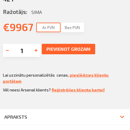
Ražotājs:
SIMA
€
9967
Ar PVN
Bez PVN
PIEVIENOT GROZAM
Lai uzzinātu personalizētās cenas,
pieslēdzies klientu
portālam
Vēl neesi Arsenal klients?
Reģistrējies klienta kartei!
APRAKSTS