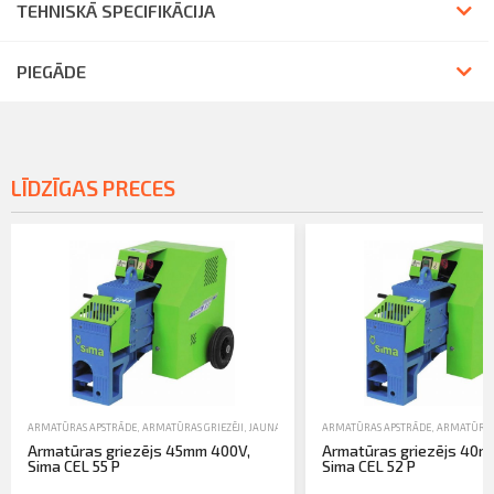
TEHNISKĀ SPECIFIKĀCIJA
PIEGĀDE
LĪDZĪGAS PRECES
ARMATŪRAS APSTRĀDE
,
ARMATŪRAS GRIEZĒJI
,
JAUNA TEHNIKA
ARMATŪRAS APSTRĀDE
,
ARMATŪRAS 
Armatūras griezējs 45mm 400V,
Armatūras griezējs 40m
Sima CEL 55 P
Sima CEL 52 P