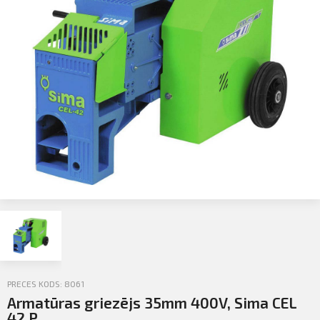
Profila informācija
Sazināties
PIETEIKTIES
Iziet
PRECES KODS: 8061
Armatūras griezējs 35mm 400V, Sima CEL
42 P