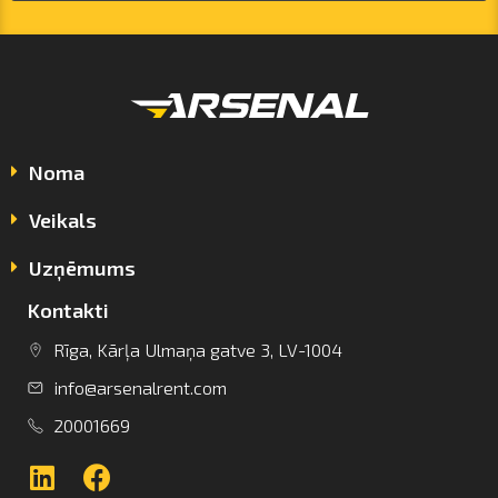
Noma
Veikals
Uzņēmums
Kontakti
info@arsenalrent.com
Rīga, Kārļa Ulmaņa gatve 3, LV-1004
info@arsenalrent.com
+37120001669
20001669
Lietuva
Latvija
Igaunija