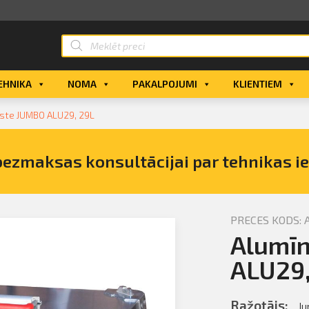
EHNIKA
NOMA
PAKALPOJUMI
KLIENTIEM
aste JUMBO ALU29, 29L
bezmaksas konsultācijai par tehnikas i
PRECES KODS: 
Alumīn
a kaste
ALU29,
Ražotājs:
J