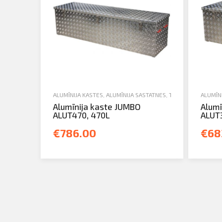
ALUMĪNIJA KASTES
,
ALUMĪNIJA SASTATNES, TREPES, KASTES U
ALUMĪN
Alumīnija kaste JUMBO
Alumī
ALUT470, 470L
ALUT3
€786.00
€68