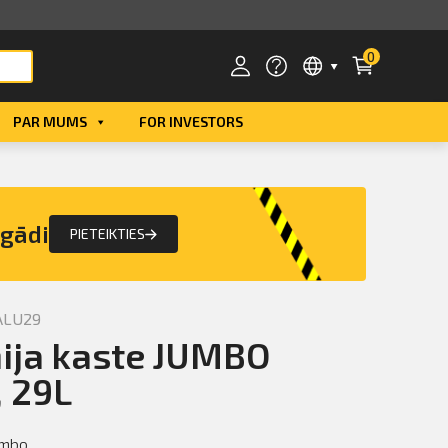
0
PAR MUMS
FOR INVESTORS
Smart ID
eParaksts
egādi
PIETEIKTIES
eParaksts mobile
ALU29
ija kaste JUMBO
 29L
umbo