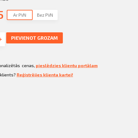
5
Ar PVN
Bez PVN
PIEVIENOT GROZAM
sonalizētās cenas,
pieslēdzies klientu portālam
 klients?
Reģistrējies klienta kartei!