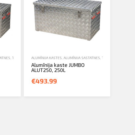
ATNES, TREPES, KASTES UN TORŅI
ALUMĪNIJA KASTES
,
JAUNA TEHNIKA
,
ALUMĪNIJA SASTATNES, TREPES, KASTES UN
Alumīnija kaste JUMBO
ALUT250, 250L
€493.99