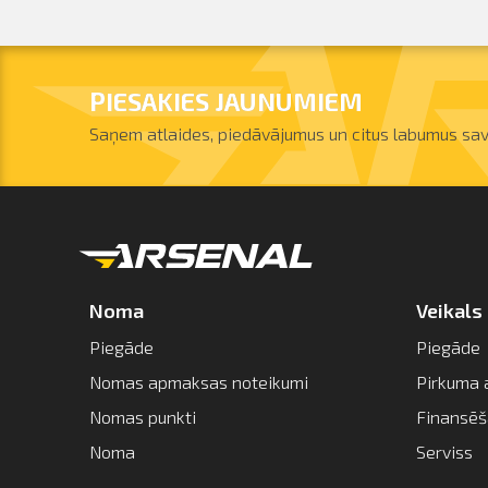
PIESAKIES JAUNUMIEM
Saņem atlaides, piedāvājumus un citus labumus sav
Noma
Veikals
Piegāde
Piegāde
Nomas apmaksas noteikumi
Pirkuma 
Nomas punkti
Finansē
Noma
Serviss