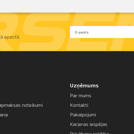
ā epastā.
Uzņēmums
Par mums
apmaksas noteikumi
Kontakti
šana
Pakalpojumi
Karjeras iespējas
Privātuma politika