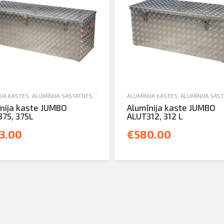
N TORŅI
IJA KASTES
,
JAUNA TEHNIKA
,
ALUMĪNIJA SASTATNES, TREPES, KASTES UN TORŅI
ALUMĪNIJA KASTES
,
JAUNA TEHNIKA
,
ALUMĪNIJA SAST
nija kaste JUMBO
Alumīnija kaste JUMBO
75, 375L
ALUT312, 312 L
3.00
€580.00