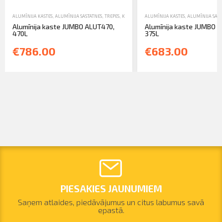
ALUMĪNIJA KASTES
,
ALUMĪNIJA SASTATNES, TREPES, KASTES UN TORŅI
ALUMĪNIJA KASTES
,
JAUNA TEHNIKA
,
ALUMĪNIJA SAST
Alumīnija kaste JUMBO ALUT470,
Alumīnija kaste JUMBO 
470L
375L
€786.00
€683.00
PIESAKIES JAUNUMIEM
Saņem atlaides, piedāvājumus un citus labumus savā
epastā.