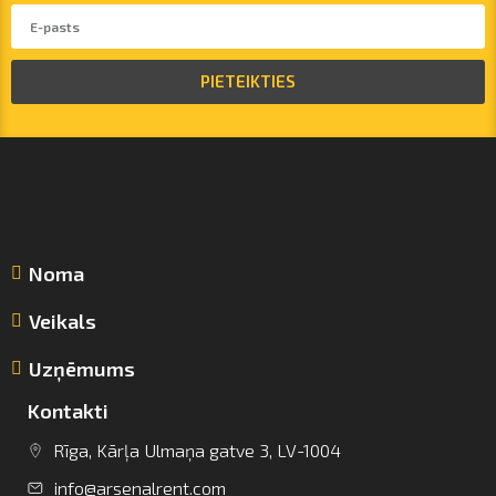
PIETEIKTIES
Noma
Veikals
Uzņēmums
Kontakti
Rīga, Kārļa Ulmaņa gatve 3, LV-1004
info@arsenalrent.com
info@arsenalrent.com