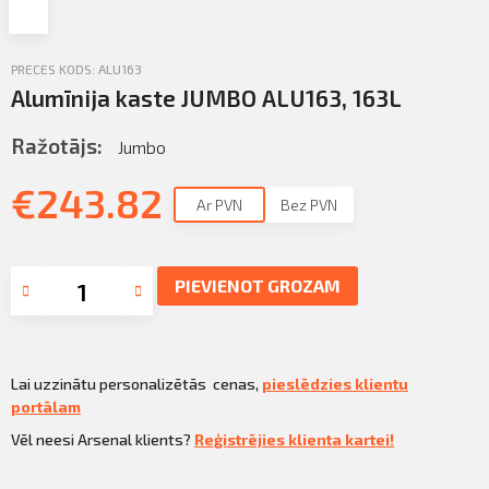
Profila informācija
Sazināties
PRECES KODS: ALU163
PIETEIKTIES
Alumīnija kaste JUMBO ALU163, 163L
Iziet
Ražotājs:
Jumbo
€
243.82
Ar PVN
Bez PVN
PIEVIENOT GROZAM
Lai uzzinātu personalizētās cenas,
pieslēdzies klientu
portālam
Vēl neesi Arsenal klients?
Reģistrējies klienta kartei!