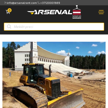
info@arsenalrent.com
+37120001669
PIESLĒGTIES
0
Pārskats
VEIKALS
NOMA
Rēķini, pavadzīmes
Smart ID
JAUNA TEHNIKA
Akti, atlikumi objektos
eParaksts
MAZLIETOTA TEHNIKA
Piedāvājumi
eParaksts mobile
NOMA
Maksājumu saraksts
PAKALPOJUMI
Kredītlimita bilance
KLIENTIEM
Pilnvaras
PAR MUMS