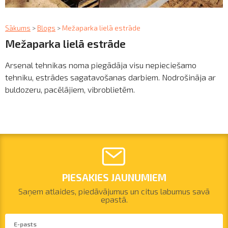
Profila informācija
FOR INVESTORS
Sazināties
Sākums
>
Blogs
>
Mežaparka lielā estrāde
Mežaparka lielā estrāde
Iziet
Arsenal tehnikas noma piegādāja visu nepieciešamo
tehniku, estrādes sagatavošanas darbiem. Nodrošināja ar
buldozeru, pacēlājiem, vibroblietēm.
PIESAKIES JAUNUMIEM
Saņem atlaides, piedāvājumus un citus labumus savā
epastā.